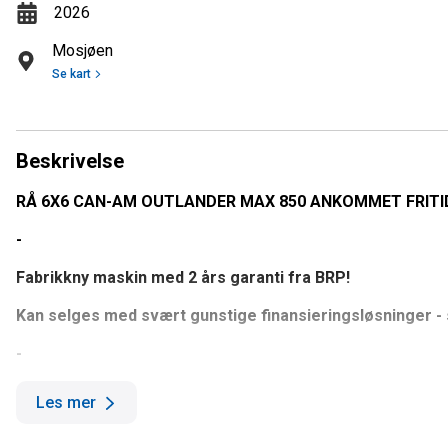
2026
Mosjøen
Se kart
Beskrivelse
RÅ 6X6 CAN-AM OUTLANDER MAX 850 ANKOMMET FRITI
-
Fabrikkny maskin med 2 års garanti fra BRP!
Kan selges med svært gunstige finansieringsløsninger -
-
BYGGET FOR LIVET.
Les mer
Selv om vår nye, fullt utstyrte 6x6 ATV kan gjøre omtrent 