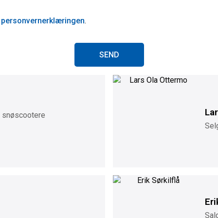
l
personvernerklæringen
.
SEND
La
g snøscootere
Sel
Eri
Sal