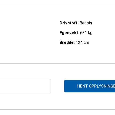
Drivstoff:
Bensin
Egenvekt:
631 kg
nsial
ra lavgir
Bredde:
124 cm
gi (iEB)
 stålfelger
HENT OPPLYSNING