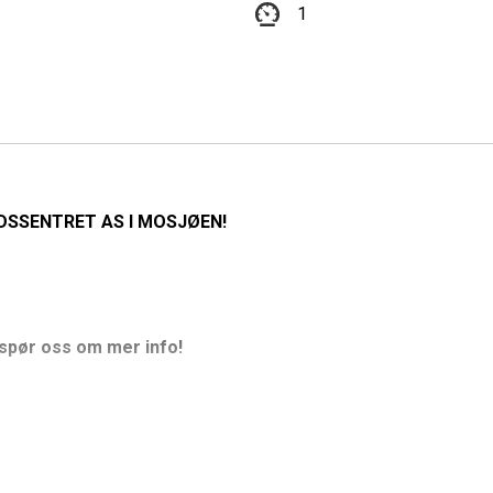
1
DSSENTRET AS I MOSJØEN!
 spør oss om mer info!
hva som helst, blir ekstra beskyttelse aldri nedprioritert.