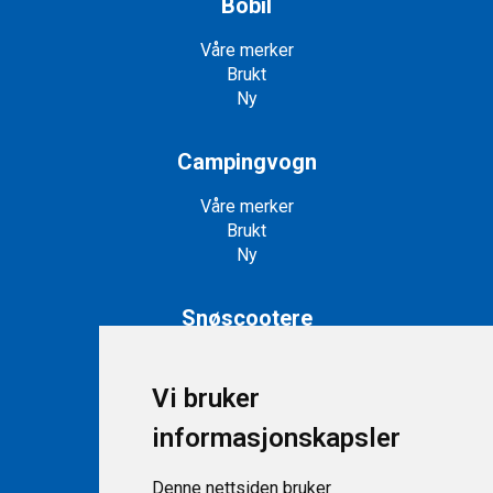
Bobil
Våre merker
Brukt
Ny
Campingvogn
Våre merker
Brukt
Ny
Snøscootere
Snøscootere på lager
Nye snøscootere
Vi bruker
informasjonskapsler
Support
Denne nettsiden bruker