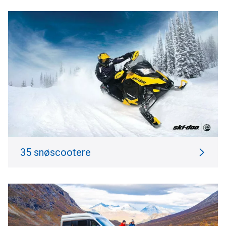
35 snøscootere