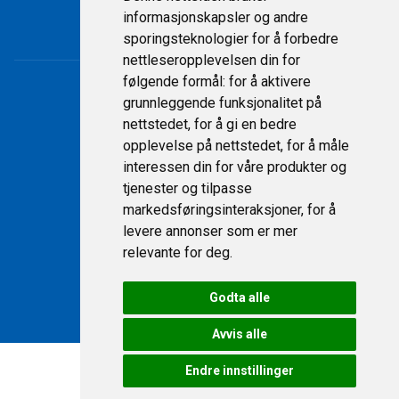
Kontakt
informasjonskapsler og andre
Personvernerklæring
sporingsteknologier for å forbedre
nettleseropplevelsen din for
følgende formål:
for å aktivere
grunnleggende funksjonalitet på
nettstedet
,
for å gi en bedre
opplevelse på nettstedet
,
for å måle
interessen din for våre produkter og
tjenester og tilpasse
markedsføringsinteraksjoner
,
for å
levere annonser som er mer
© 2026 Fritidssentret AS
relevante for deg
.
Godta alle
Levert av
TIBE
Avvis alle
Endre innstillinger