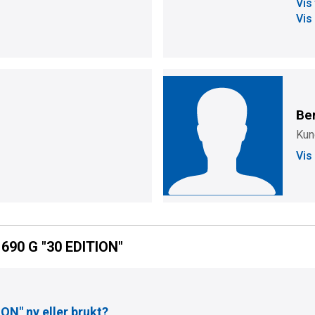
Vis
Vis
Be
Kun
Vis
 690 G "30 EDITION"
ION"
ny eller brukt?