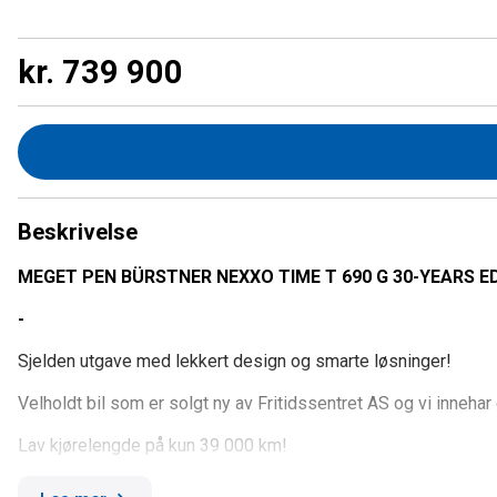
kr. 739 900
Beskrivelse
MEGET PEN BÜRSTNER NEXXO TIME T 690 G 30-YEARS E
-
Sjelden utgave med lekkert design og smarte løsninger!
Velholdt bil som er solgt ny av Fritidssentret AS og vi innehar
Lav kjørelengde på kun 39 000 km!
Bilen selges grundig verkstedkontrollert og med 24 mnd Fragu