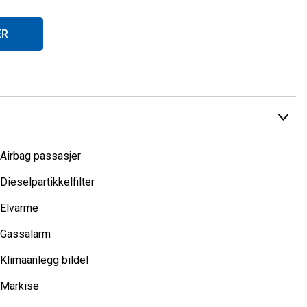
ER
Airbag passasjer
Dieselpartikkelfilter
Elvarme
Gassalarm
ap kommer våre kunder til gode. Det er viktig for oss at du
Klimaanlegg bildel
Markise
olar, og du finner alltid et godt utvalg nye og brukte