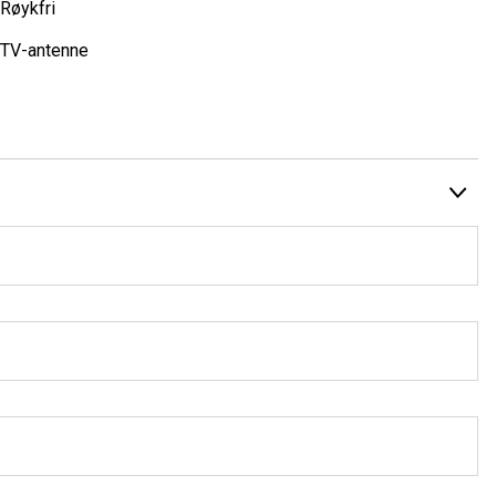
Røykfri
TV-antenne
verleveres.
eks. hengerfeste og webasto kan vi ordne via våre
 og er ett av Norges eldste i bransjen. Fornøyde kunder, og