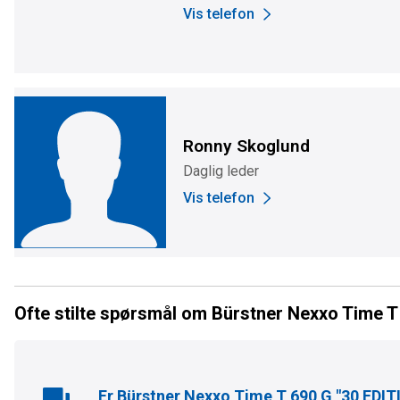
Vis telefon
Ronny Skoglund
Daglig leder
Vis telefon
Ofte stilte spørsmål om Bürstner Nexxo Time T
Er
Bürstner Nexxo Time T 690 G "30 EDIT