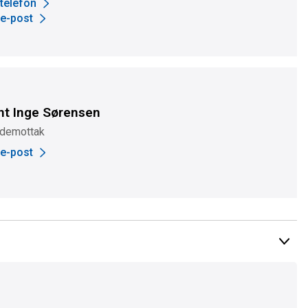
 telefon
 e-post
nt Inge Sørensen
demottak
 e-post