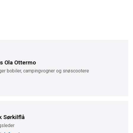
rs Ola Ottermo
ger bobiler, campingvogner og snøscootere
k Sørkilflå
gsleder