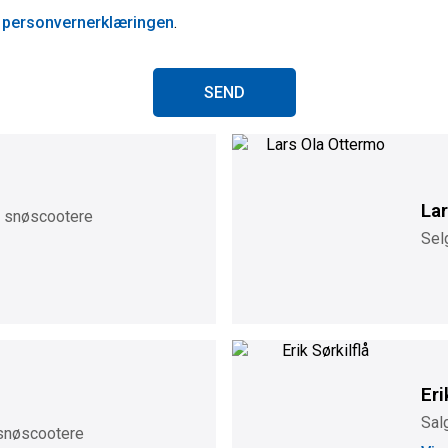
l
personvernerklæringen
.
SEND
La
g snøscootere
Sel
Eri
Sal
 snøscootere