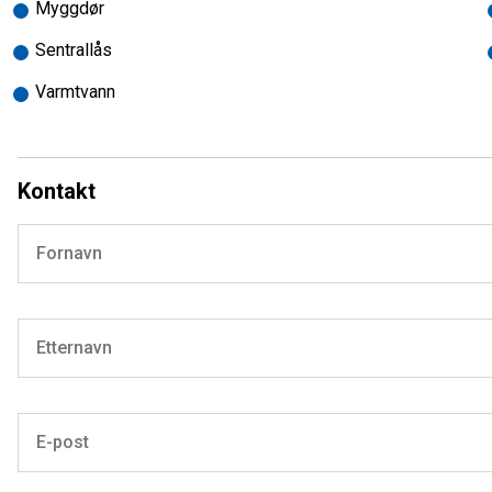
campingbiler og campingvogner hos oss.
Myggdør
Din sikkerhet:
Sentrallås
Alle våre bobiler og campingvogner er fukttestet og det 
Varmtvann
Alle våre bobiler er EU-godkjent og skal ha utført service
Eventuell registerreim skal være byttet i henhold til inter
Kontakt
Alle våre nye biler leveres med 5 års Norgesgaranti.
Mange av våre brukte biler kan leveres med inntil 36 mnd. gara
Vi tar de fleste bobiler og campingvogner i innbytte.
Vi tilbyr gunstige finansieringstilbud gjennom våre samarbeid
Vi monterer det meste av utstyr ved vårt verksted, som markis
samarbeidspartnere hvis mulig.
Fritidssentret AS har butikk og verksted i Mosjøen, 3 minutt fr
levere mere enn forventet har alltid vært vårt motto.