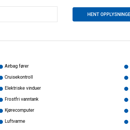
HENT OPPLYSNING
se bilder)
som gir svært gode dusjmuligheter (se bilder)
Airbag fører
Cruisekontroll
Elektriske vinduer
Frostfri vanntank
sklusive bobiler i millionklassen. Lang erfaring og solid kunnsk
Kjørecomputer
 service når du handler våre produkter.
Luftvarme
rer kvalitetsmerkene Hymer, Bürstner, Laika, Carado, Solifer og P