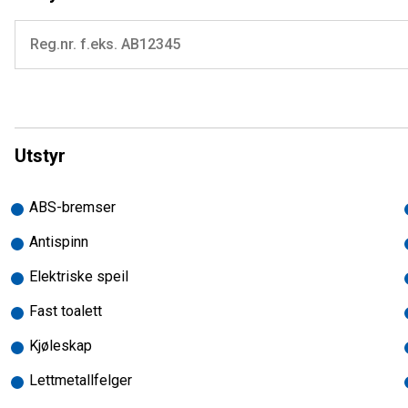
Smart ekstrasete ved bodelsdør (se bilder)
Vendbare komfortstoler foran
Alu.felger
Stor bakre garasje
Sentrallås på fremre dører og bodelsdør
Vindu i bodelsdør
To enkle senger bak, inkl sengeombygging til stor seng (
Smart baderomsløsning med vendbar vaskeservant, noe 
Utstyr
m.m
-
ABS-bremser
TA KONTAKT FOR MER INFO!
Antispinn
-
Elektriske speil
Fritidssentret kan levere det meste til de fleste:
Fast toalett
Produktspekteret favner fra den helt enkle campingvogna til ek
Kjøleskap
som kunde opplever trygghet i forhold til oppfølging, deler og
Lettmetallfelger
Vi er NCB-autorisert caravanforhandler i Nordland og represente