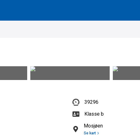
39296
Klasse b
Mosjøen
Se kart