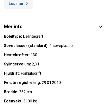
Les mer
i bilen!
Masse oppbevaringsplass rundt om i bilen.
Bilen selges verkstedkontrollert og fremstår som pen!
Mer info
-
Bobiltype:
Delintegrert
Høydepunkter utstyr:
Soveplasser (standard):
4 soveplasser
2,3 / 130 hk motor
Hestekrefter:
130
Kjørecomputer
Cruisekontroll
Sylindervolum:
2,3 l
Oppgradert høyttalerpakke
Helautomatisk klimaanlegg for bildel
Hjuldrift:
Forhjulsdrift
Blendingsgardiner for førerhus
Elektriske vindu & speil
Første registrering:
29.01.2010
Alu.felger
Bredde:
232 cm
Integrerte stigtrinn foran
Takrails
Egenvekt:
3100 kg
Sykkelstativ
Markise