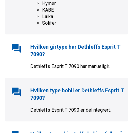
Hymer
KABE
Laika
Solifer
Hvilken girtype har
Dethleffs Esprit T
7090
?
Dethleffs Esprit T 7090
har
manuell
gir.
Hvilken type bobil er
Dethleffs Esprit T
7090
?
Dethleffs Esprit T 7090
er
delintegrert
.