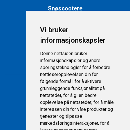
Snøscootere
Snøscootere på lager
Nye snøscootere
Vi bruker
informasjonskapsler
Support
Denne nettsiden bruker
Kontakt
informasjonskapsler og andre
Personvernerklæring
sporingsteknologier for å forbedre
nettleseropplevelsen din for
følgende formål:
for å aktivere
grunnleggende funksjonalitet på
nettstedet
,
for å gi en bedre
opplevelse på nettstedet
,
for å måle
interessen din for våre produkter og
tjenester og tilpasse
markedsføringsinteraksjoner
,
for å