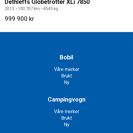
Dethleffs Globetrotter XLi 7850
2013
100 707 km
4545 kg
999 900 kr
Bobil
Våre merker
Brukt
Ny
Campingvogn
Våre merker
Brukt
Ny