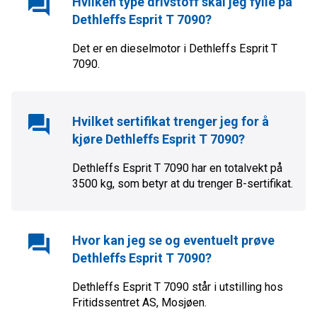
Hvilken type drivstoff skal jeg fylle på
Dethleffs Esprit T 7090
?
Det er en
diesel
motor i
Dethleffs Esprit T
7090
.
Hvilket sertifikat trenger jeg for å
kjøre
Dethleffs Esprit T 7090
?
Dethleffs Esprit T 7090
har en totalvekt på
3500
kg, som betyr at du trenger
B
-sertifikat.
Hvor kan jeg se og eventuelt prøve
Dethleffs Esprit T 7090
?
Dethleffs Esprit T 7090
står i utstilling hos
Fritidssentret AS
,
Mosjøen
.