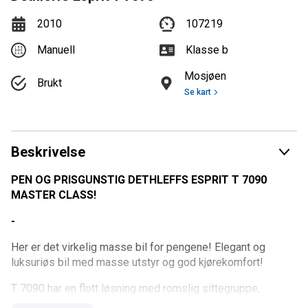
2010
107219
Manuell
Klasse b
Mosjøen
Brukt
Se kart
Beskrivelse
PEN OG PRISGUNSTIG DETHLEFFS ESPRIT T 7090
MASTER CLASS!
-
Her er det virkelig masse bil for pengene! Elegant og
luksuriøs bil med masse utstyr og god kjørekomfort!
T 7090 har en flott løsning med romslig sittegruppe,
innholdsrikt kjøkken, sidestilt dobbeltseng og stort bad bak