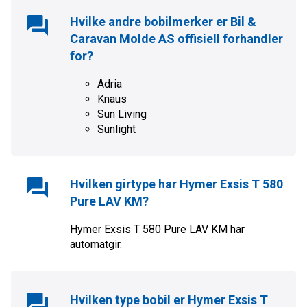
Hvilke andre bobilmerker er
Bil &
Caravan Molde AS
offisiell forhandler
for?
Adria
Knaus
Sun Living
Sunlight
Hvilken girtype har
Hymer Exsis T 580
Pure LAV KM
?
Hymer Exsis T 580 Pure LAV KM
har
automat
gir.
Hvilken type bobil er
Hymer Exsis T