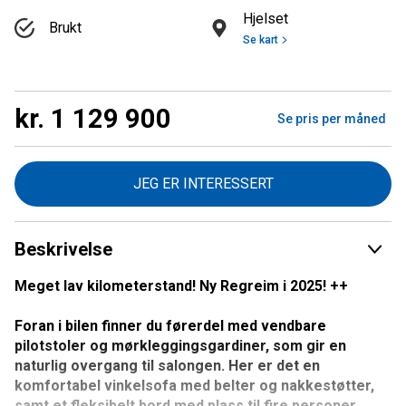
Hjelset
Brukt
Se kart
kr. 1 129 900
Se pris per måned
JEG ER INTERESSERT
Beskrivelse
Meget lav kilometerstand! Ny Regreim i 2025! ++
Foran i bilen finner du førerdel med vendbare
pilotstoler og mørkleggingsgardiner, som gir en
naturlig overgang til salongen. Her er det en
komfortabel vinkelsofa med belter og nakkestøtter,
samt et fleksibelt bord med plass til fire personer.