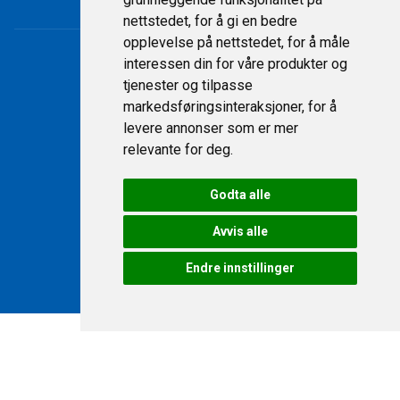
nettstedet
,
for å gi en bedre
opplevelse på nettstedet
,
for å måle
interessen din for våre produkter og
tjenester og tilpasse
markedsføringsinteraksjoner
,
for å
levere annonser som er mer
relevante for deg
.
Godta alle
© 2026 Fritidssentret AS
Avvis alle
Endre innstillinger
Levert av
TIBE