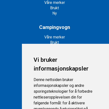
Våre merker
Brukt
Ny
Campingvogn
Våre merker
Brukt
Ny
Vi bruker
Snøscootere
informasjonskapsler
Snøscootere på lager
Nye snøscootere
Denne nettsiden bruker
informasjonskapsler og andre
Support
sporingsteknologier for å forbedre
nettleseropplevelsen din for
Kontakt
følgende formål:
for å aktivere
Personvernerklæring
grunnleggende funksjonalitet på