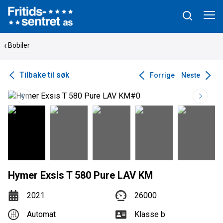
Bobiler
Tilbake til søk
Forrige
Neste
Hymer Exsis T 580 Pure LAV KM
2021
26000
Automat
Klasse b