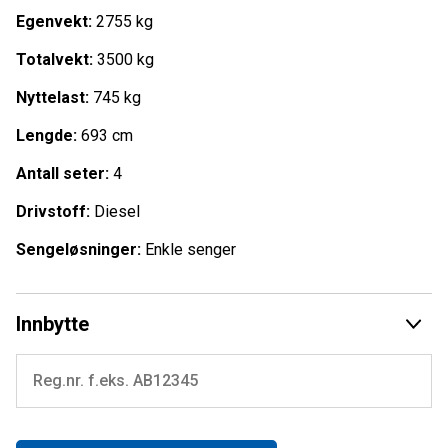
10.03.2025 (18 000 km)
Egenvekt:
2755 kg
Årlige fukt- og gasskontroller gjennomført
Sist godkjent fukt-/gasstest: 09.04.2026
Totalvekt:
3500 kg
Nye gasslanger og regulator 2025
Nyttelast:
745 kg
Utstyrt med blant annet:
Lengde:
693 cm
140 hk motor med 9-trinns automat
Antall seter:
4
Truma Combi 6 kW varme + varmtvann
Litium bodelsbatteri + 160W solcellepanel
Drivstoff:
Diesel
Markise (Thule Omnistor 5200)
Ryggekamera (Garmin BC50) + navigasjon
Sengeløsninger:
Enkle senger
Multimediasystem med DAB (Pioneer)
32” Smart-TV
Gassalarm, røykvarsler og innbruddsalarm
Innbytte
Automatisk gassomkobler m/kollisjonssensor
7x 230V uttak, 6x USB, 12V uttak
Ambient LED-belysning i hele bilen
Stort lasterom (350 kg kapasitet) m/lys og strøm
Myggnetting og blendingsgardiner på alle vinduer