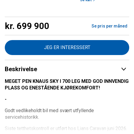
Se kart
kr. 699 900
Se pris per måned
JEG ER INTERESSERT
Beskrivelse
MEGET PEN KNAUS SKY I 700 LEG MED GOD INNVENDIG
PLASS OG ENESTÅENDE KJØREKOMFORT!
-
Godt vedlikeholdt bil med svært utfyllende
servicehistorikk.
Siste tetthetskontroll er utført hos Lians Caravan juni 2026.