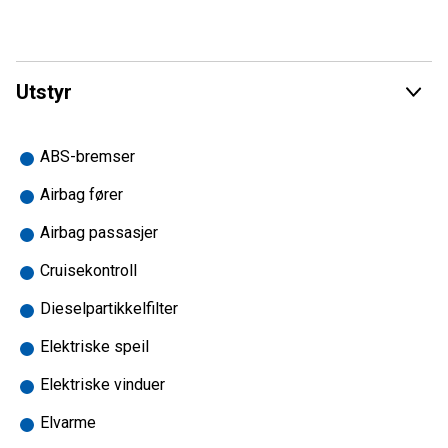
solid kunnskap kommer våre kunder til gode. Det er viktig
for oss at du som kunde opplever trygghet i forhold til
oppfølging, deler og service når du handler våre produkter.
Utstyr
Vi er NCB-autorisert caravanforhandler i Nordland og
representerer kvalitetsmerkene Hymer, Bürstner, Laika,
Carado, Solifer og Polar, og du finner alltid et godt utvalg
ABS-bremser
nye og brukte campingbiler og campingvogner hos oss.
Airbag fører
Din sikkerhet:
Airbag passasjer
Alle våre bobiler og campingvogner er fukttestet og det
foreligger tilstandsrapport.
Cruisekontroll
Alle våre bobiler er EU-godkjent og skal ha utført service i
Dieselpartikkelfilter
henhold til serviceprogram, eller det utføres før bilen
overleveres.
Elektriske speil
Eventuell registerreim skal være byttet i henhold til
Elektriske vinduer
intervall, alternativt byttes den før bilen overleveres.
Elvarme
Alle våre nye biler leveres med 5 års Norgesgaranti.