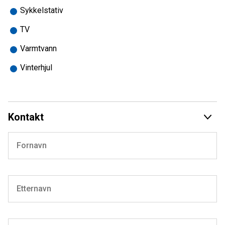
reparasjoner av karosseri og fukt skader på campingvogn
Sykkelstativ
og bobil. Vi samarbeider med Bulder verkstedkjede for
TV
reparasjon og service på bil/chassis bobiler. Vi har stort
utvalg i rekvisita og utstyr, og masse reservedeler på lager.
Varmtvann
Se vår hjemmeside www.fritidssentret.no, for mere
Vinterhjul
opplysninger.
NYHET: Vektbevis på alle bobiler og vogner.
Det er ofte store forskjeller mellom oppgitt egenvekt i
Kontakt
vognkort, og virkelig vekt. Dette påvirker lastekapasiteten,
uten at eier vet om det. Vi veier derfor alle biler og vogner,
og du får oppgitt riktig egenvekt uten fører.
MED FORBEHOLD OM FEIL I ANNONSEN!!