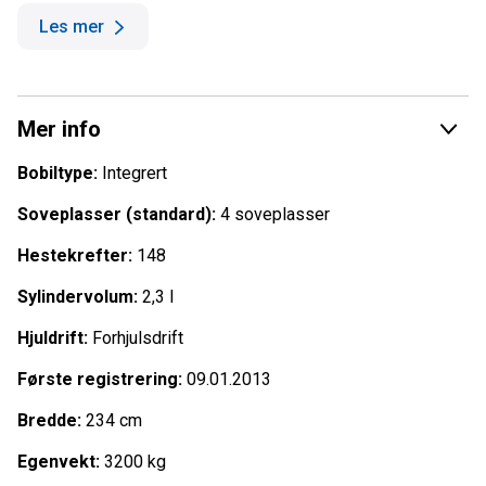
Service 2025 og service + registerreim i 2024.
Les mer
EU-godkjent 2026.
Selges verkstedkontrollert og med 2 års Fragus NCB
bruktbilgaranti!
Mer info
Gode finansieringsløsninger!
Bobiltype:
Integrert
-
Soveplasser (standard):
4 soveplasser
Høydepunkter utstyr:
Hestekrefter:
148
2,3 / 150 hk motor
Sylindervolum:
2,3 l
Heavy chassis med totalvekt 4 250 kg - perfekt for
de nye førerkortbestemmelsene som kommer
Hjuldrift:
Forhjulsdrift
Thruma luftvarme med el.kolbe
Alu.felger
Første registrering:
09.01.2013
Sommer og vinterdekk
Sykkelstativ
Bredde:
234 cm
3 x kraftig ekstralys i front
Egenvekt:
3200 kg
Elektrisk vifte i takluke på soverom / TurboVent