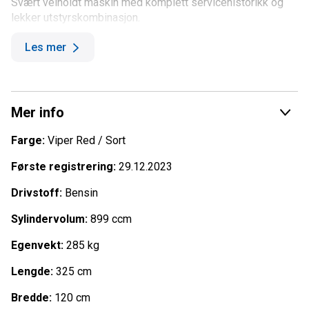
Svært velholdt maskin med komplett servicehistorikk og
lekker utstyrskombinasjon.
Perfekt for både arbeidskjøring og rekreasjonskjøring!
Les mer
Bør virkelig sees!
-
Mer info
Høydepunkter utstyr:
Farge:
Viper Red / Sort
Rotax 900 ACE Turbo på 130 hk
SPORT / STD / ECO kjøreprogram
Første registrering:
29.12.2023
Slepekrok
Drivstoff:
Bensin
Isrivere
Strømuttak foran
Sylindervolum:
899 ccm
Komplett kjølekit med radiator og vifte (se bilde)
LinQ festepunkter
Egenvekt:
285 kg
Brembo bremsesystem
Medfølger dobbeltsete og enkeltsete "sport"
Lengde:
325 cm
Footholds / fotholdere på tunnel
Bredde:
120 cm
Medium høy vindskjerm