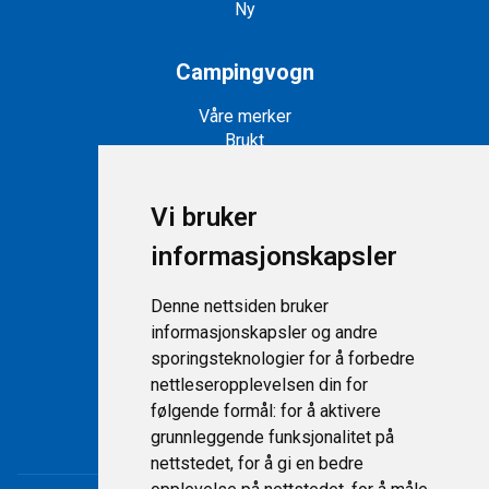
Ny
Campingvogn
Våre merker
Brukt
Ny
Vi bruker
Snøscootere
informasjonskapsler
Snøscootere på lager
Nye snøscootere
Denne nettsiden bruker
informasjonskapsler og andre
Support
sporingsteknologier for å forbedre
nettleseropplevelsen din for
Kontakt
følgende formål:
for å aktivere
Personvernerklæring
grunnleggende funksjonalitet på
nettstedet
,
for å gi en bedre