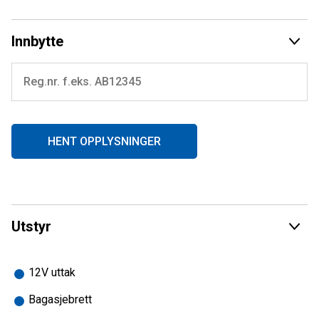
El.start
Revers
RadienX plattform
Innbytte
m.m
-
FLOTT SCOOTER SOM BØR SEES! TA KONTAKT FOR
MER INFO
HENT OPPLYSNINGER
Utstyr
12V uttak
Bagasjebrett