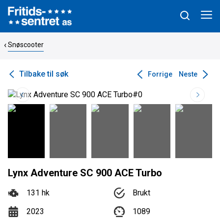
Snøscooter
Tilbake til søk
Forrige
Neste
Lynx Adventure SC 900 ACE Turbo
131 hk
Brukt
2023
1089