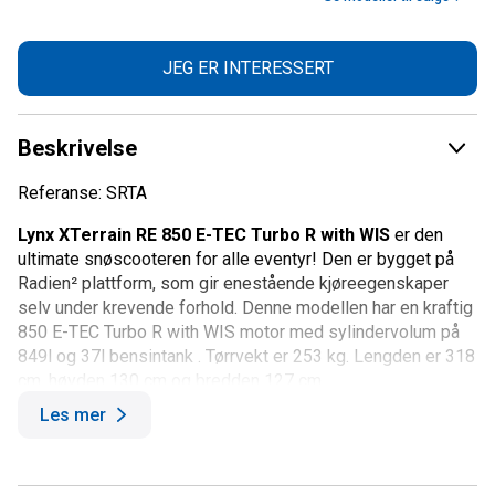
JEG ER INTERESSERT
Beskrivelse
Referanse: SRTA
Lynx XTerrain RE 850 E-TEC Turbo R with WIS
er den
ultimate snøscooteren for alle eventyr! Den er bygget på
Radien² plattform, som gir enestående kjøreegenskaper
selv under krevende forhold. Denne modellen har en kraftig
850 E-TEC Turbo R with WIS motor med sylindervolum på
849l og 37l bensintank . Tørrvekt er 253 kg. Lengden er 318
cm, høyden 130 cm og bredden 127 cm.
Les mer
Lynx XTerrain
er utstyrt med en Blade XC+ ski, som gir
god stabilitet, flyteevne og kontroll under ulike forhold. Den
har KYB PRO 46 HLCR Kashima demper og LFS+ fjæring