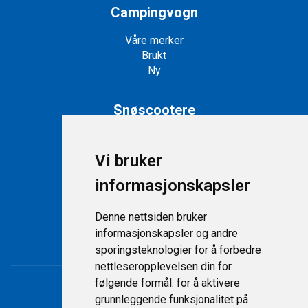
Campingvogn
Våre merker
Brukt
Ny
Snøscootere
Snøscootere på lager
Nye snøscootere
Vi bruker
informasjonskapsler
Support
Denne nettsiden bruker
Kontakt
informasjonskapsler og andre
Personvernerklæring
sporingsteknologier for å forbedre
nettleseropplevelsen din for
følgende formål:
for å aktivere
grunnleggende funksjonalitet på