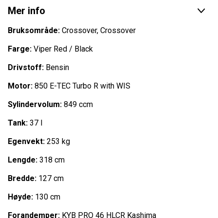
foran, samt KYB PRO 46 HLCR Kashima demper og PPS³
Mer info
fjæring bak som bidrar til god kjørekomfort på lange og
korte turer, uansett terreng.
Bruksområde:
Crossover, Crossover
En fantastisk snøscooter, ta kontakt for mer
Farge:
Viper Red / Black
informasjon!
Drivstoff:
Bensin
Om merket
Motor:
850 E-TEC Turbo R with WIS
Lynx er et finsk snøscootermerke som ble grunnlagt i 1984
av Valmet Automotive. Selskapet ble kjøpt opp av
Sylindervolum:
849 ccm
Bombardier Recreational Products (BRP) i 2008. Lynx-
snøscootere produseres i Rovaniemi i Finland.
Tank:
37 l
Lynx er kjent for sine banebrytende teknologier, som
Egenvekt:
253 kg
inkluderer:
Lengde:
318 cm
Rotax-motorer
Bredde:
127 cm
RAS-fjæringssystem
SilentDrive-dempersystem
Høyde:
130 cm
Ergo-Fit-seter
Switchback-chassis
Forandemper:
KYB PRO 46 HLCR Kashima