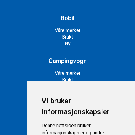
Bobil
Våre merker
Brukt
Ny
Campingvogn
Våre merker
Brukt
Ny
Vi bruker
Snøscootere
informasjonskapsler
Snøscootere på lager
Nye snøscootere
Denne nettsiden bruker
informasjonskapsler og andre