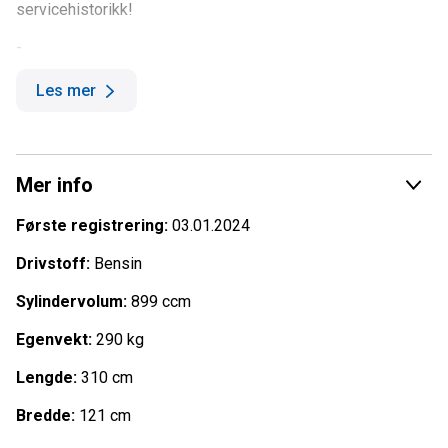
servicehistorikk!
-
Velutstyrt scooter med meget imponerede
Les mer
kjøreegenskaper - denne bør oppleves!
Pris for tilsvarende ny maskin er 315 000 kroner.
Mer info
-
Høydepunkter utstyr:
Første registrering:
03.01.2024
Smart Shox dempersystem
Drivstoff:
Bensin
10,25" HUB med mulighet for oppkobling av BRP GO
Sylindervolum:
899 ccm
(navigasjonssystem)
XRS sportssete
Egenvekt:
290 kg
Hanskeromsutvidelse
Justerbart styre
Lengde:
310 cm
LinQ fester bak
Isrivere
Bredde:
121 cm
RmotionX understell