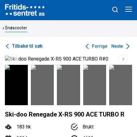
Snøscooter
Tilbake til søk
Forrige
Neste
Ski-doo Renegade X-RS 900 ACE TURBO R
183 hk
Brukt