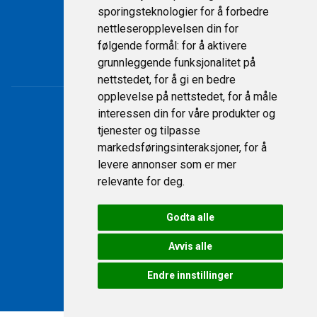
Support
sporingsteknologier for å forbedre
nettleseropplevelsen din for
Kontakt
følgende formål:
for å aktivere
Personvernerklæring
grunnleggende funksjonalitet på
nettstedet
,
for å gi en bedre
opplevelse på nettstedet
,
for å måle
interessen din for våre produkter og
tjenester og tilpasse
markedsføringsinteraksjoner
,
for å
levere annonser som er mer
relevante for deg
.
Godta alle
© 2026 Fritidssentret AS
Avvis alle
Endre innstillinger
Levert av
TIBE