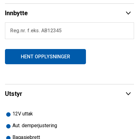
Belte med ispigg
LED Premium frontlys
Innbytte
m.m++
-
TA KONTAKT FOR MER INFO!
HENT OPPLYSNINGER
Utstyr
12V uttak
Aut. demperjustering
Bagasjebrett